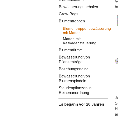
V
Bewässerungsschalen
b
Grow-Bags
Blumentreppen
Blumentreppenbewässerung
mit Matten
Matten mit
Kaskadensteuerung
Blumentürme
Bewässerung von
Pflanzentröge
Böschungssteine
Bewässerung von
Blumenspindeln
Staudenpflanzen in
Reihenanordnung
J
S
Es begann vor 20 Jahren
H
a