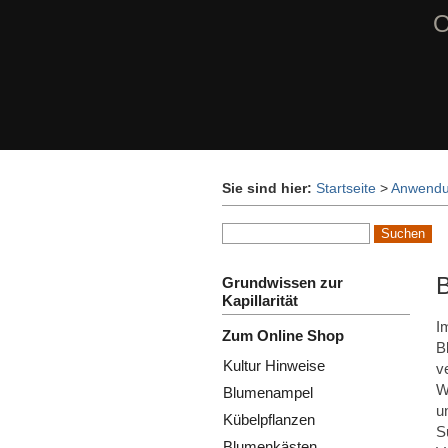
O
Sie sind hier:
Startseite
>
Anwendu
Grundwissen zur
Kapillarität
I
Zum Online Shop
B
Kultur Hinweise
v
W
Blumenampel
u
Kübelpflanzen
S
Blumenkästen